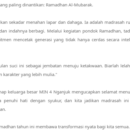
ng paling dinantikan: Ramadhan Al-Mubarak.
kan sekadar menahan lapar dan dahaga. Ia adalah madrasah ruh
, dan indahnya berbagi. Melalui kegiatan pondok Ramadhan, ta
tmen mencetak generasi yang tidak hanya cerdas secara intele
 bulan suci ini sebagai jembatan menuju ketakwaan. Biarlah lel
 karakter yang lebih mulia."
ap keluarga besar MIN 4 Nganjuk mengucapkan selamat menuna
ita penuhi hati dengan syukur, dan kita jadikan madrasah i
an.
madhan tahun ini membawa transformasi nyata bagi kita semua.