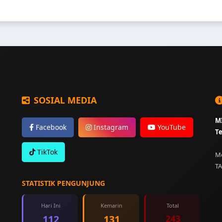
SOSIAL MEDIA
MI
Facebook
Instagram
YouTube
Te
TikTok
Mo
TA
STATISTIK PENGUNJUNG
Hari Ini
Kemarin
Total
112
131
243