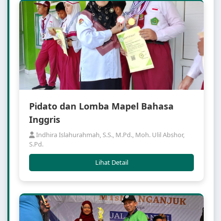
Pidato dan Lomba Mapel Bahasa
Inggris
Indhira Islahurahmah, S.S., M.Pd., Moh. Ulil Abshor,
S.Pd.
Lihat Detail