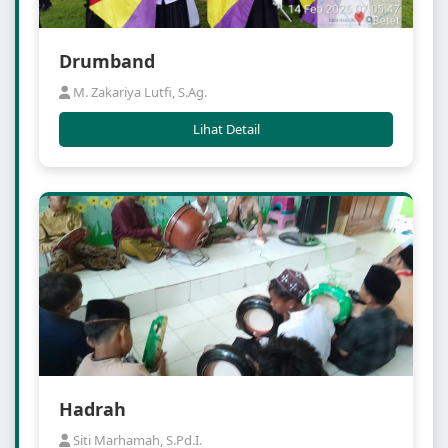
Drumband
M. Zakariya Lutfi, S.Ag.
Lihat Detail
Hadrah
Siti Marhamah, S.Pd.I.