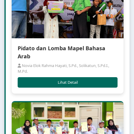
Pidato dan Lomba Mapel Bahasa
Arab
Novia Elok Rahma Hayati, S.Pd., Solikatun, S.Pd.I.,
M.Pd.
Lihat Detail