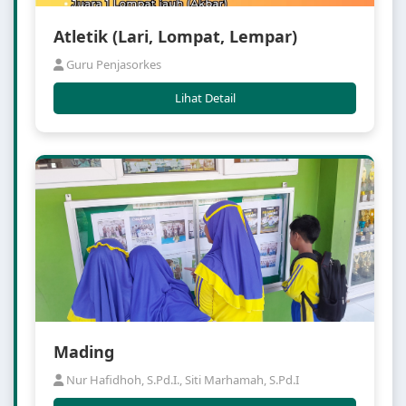
Atletik (Lari, Lompat, Lempar)
Guru Penjasorkes
Lihat Detail
Mading
Nur Hafidhoh, S.Pd.I., Siti Marhamah, S.Pd.I