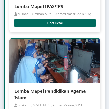
Lomba Mapel IPAS/IPS
Misbahul Ummah, S.Pd.I., Ahmad Nashruddin, S.Ag.
Lihat Detail
Lomba Mapel Pendidikan Agama
Islam
Solikatun, S.Pd.I., M.Pd., Ahmad Zainuri, S.Pd.I