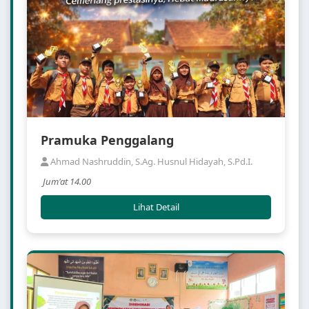
Pramuka Penggalang
Ahmad Nashruddin, S.Ag. Husnul Hidayah, S.Pd.I.
Jum'at 14.00
Lihat Detail