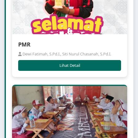
PMR
Dewi Fatimah, S.Pd.I., Siti Nurul Chasanah, S.Pd.I.
Lihat Detail