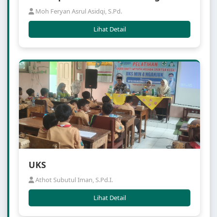
Moh Feryan Asrul Asidqi, S.Pd.
Lihat Detail
UKS
Athot Subutul Iman, S.Pd.I.
Lihat Detail