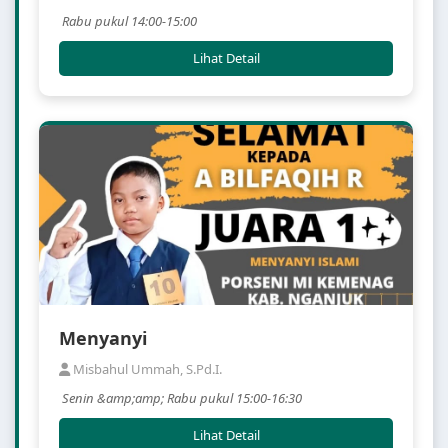
Rabu pukul 14:00-15:00
Lihat Detail
Menyanyi
Misbahul Ummah, S.Pd.I.
Senin &amp;amp; Rabu pukul 15:00-16:30
Lihat Detail