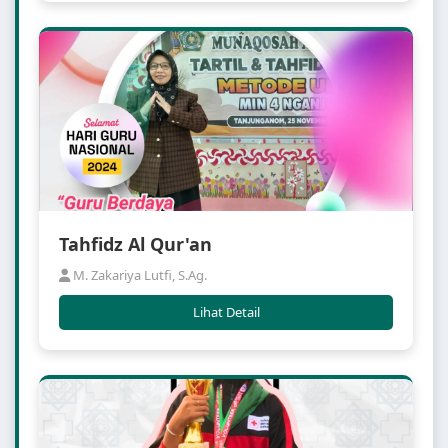
Tahfidz Al Qur'an
M. Zakariya Lutfi, S.Ag.
Lihat Detail