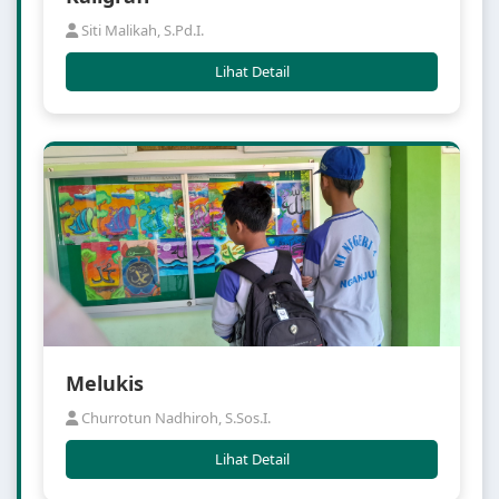
Siti Malikah, S.Pd.I.
Lihat Detail
Melukis
Churrotun Nadhiroh, S.Sos.I.
Lihat Detail