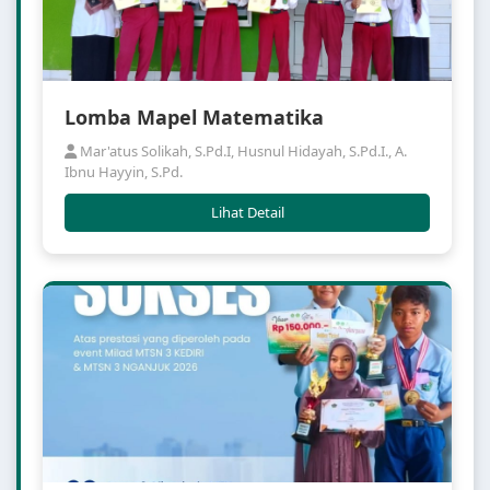
Lomba Mapel Matematika
Mar'atus Solikah, S.Pd.I, Husnul Hidayah, S.Pd.I., A.
Ibnu Hayyin, S.Pd.
Lihat Detail