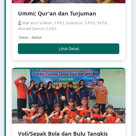
Ummi; Qur'an dan Turjuman
Mar'atus Solikah, S.Pd.I, Solikatun, S.Pd.I., M.Pd.,
Ahmad Zainuri, S.Pd.I.
Senin - Kamis
Lihat Detail
Voli/Sepak Bola dan Bulu Tangkis